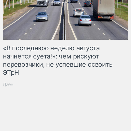
«В последнюю неделю августа
начнётся суета!»: чем рискуют
перевозчики, не успевшие освоить
ЭТрН
Дзен