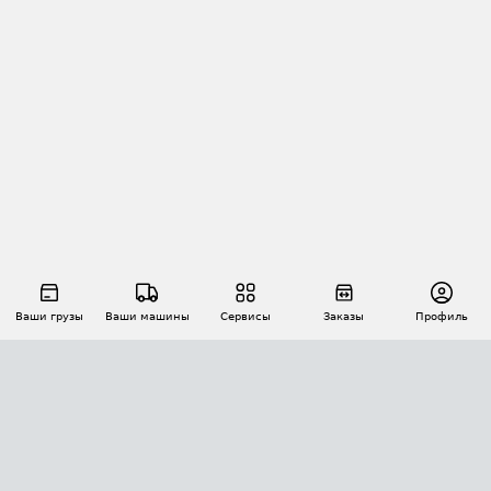
Ваши грузы
Ваши машины
Сервисы
Заказы
Профиль
АВТОМАТИЗАЦИЯ ПЕРЕВОЗОК
Площадки
Заказы
Торги
Тендеры
АТИ-Доки