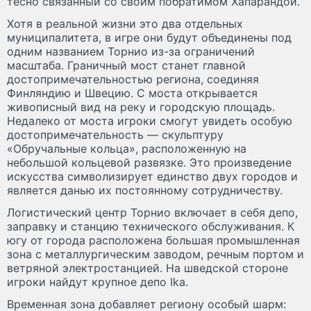
тесно связанный со своим побратимом Хапарандой.
Хотя в реальной жизни это два отдельных
муниципалитета, в игре они будут объединены под
одним названием Торнио из-за ограничений
масштаба. Граничный мост станет главной
достопримечательностью региона, соединяя
Финляндию и Швецию. С моста открывается
живописный вид на реку и городскую площадь.
Недалеко от моста игроки смогут увидеть особую
достопримечательность — скульптуру
«Обручальные кольца», расположенную на
небольшой кольцевой развязке. Это произведение
искусства символизирует единство двух городов и
является данью их постоянному сотрудничеству.
Логистический центр Торнио включает в себя депо,
заправку и станцию технического обслуживания. К
югу от города расположена большая промышленная
зона с металлургическим заводом, речным портом и
ветряной электростанцией. На шведской стороне
игроки найдут крупное депо Ika.
Временная зона добавляет региону особый шарм: