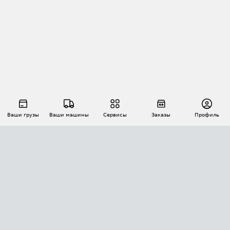
Ваши грузы
Ваши машины
Сервисы
Заказы
Профиль
АВТОМАТИЗАЦИЯ ПЕРЕВОЗОК
Площадки
Заказы
Торги
Тендеры
АТИ-Доки
GPS-мониторинг
АТИ Мессенджер
Цепочки грузов
API ATI.SU