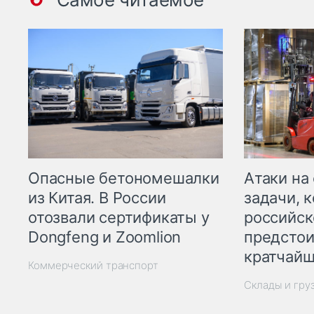
Опасные бетономешалки
Атаки на
из Китая. В России
задачи, 
отозвали сертификаты у
российск
Dongfeng и Zoomlion
предстои
кратчайш
Коммерческий транспорт
Склады и гру