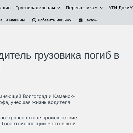
ашин
Грузовладельцам
Перевозчикам
АТИ-Доки
А
Ваши машины
Добавить машину
Заказы
дитель грузовика погиб в
м
диняющей Волгоград и Каменск-
офа, унесшая жизнь водителя
жно-транспортное происшествие
и Госавтоинспекции Ростовской