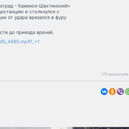
гоград - Каменск-Шахтинский»
 дистанцию и столкнулся с
и от удара врезался в фуру
сте до приезда врачей.
/IMG_4485.mp4?_=1
175 просмотров 