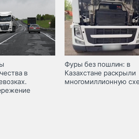
мы
Фуры без пошлин: в
чества в
Казахстане раскрыли
евозках.
многомиллионную сх
ережение