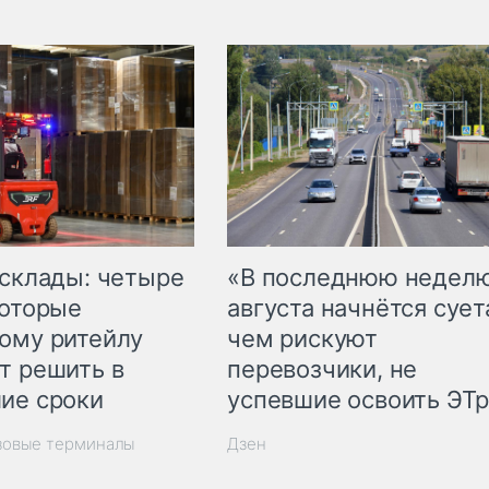
 склады: четыре
«В последнюю недел
которые
августа начнётся суета
ому ритейлу
чем рискуют
т решить в
перевозчики, не
ие сроки
успевшие освоить ЭТ
зовые терминалы
Дзен