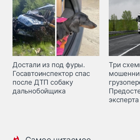
Три схе
Достали из под фуры.
мошенни
Госавтоинспектор спас
грузопер
после ДТП собаку
Предост
дальнобойщика
эксперта
Самое читаемое