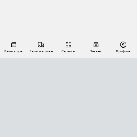
Ваши грузы
Ваши машины
Сервисы
Заказы
Профиль
АВТОМАТИЗАЦИЯ ПЕРЕВОЗОК
Площадки
Заказы
Торги
Тендеры
АТИ-Доки
GPS-мониторинг
АТИ Мессенджер
Цепочки грузов
API ATI.SU
ПОЛЕЗНОЕ
Расчет расстояний