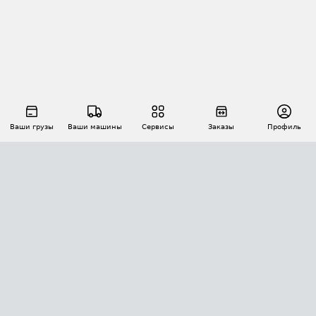
Ваши грузы
Ваши машины
Сервисы
Заказы
Профиль
АВТОМАТИЗАЦИЯ ПЕРЕВОЗОК
Площадки
Заказы
Торги
Тендеры
АТИ-Доки
GPS-мониторинг
АТИ Мессенджер
Цепочки грузов
API ATI.SU
ПОЛЕЗНОЕ
Расчет расстояний