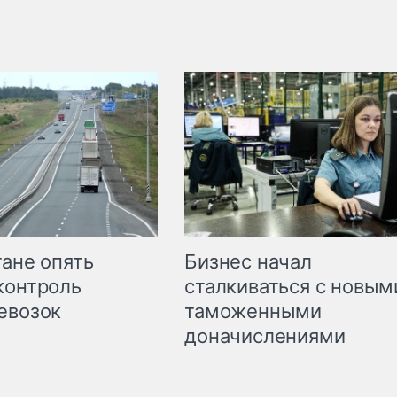
Бизнес начал
тане опять
сталкиваться с новым
контроль
таможенными
евозок
доначислениями