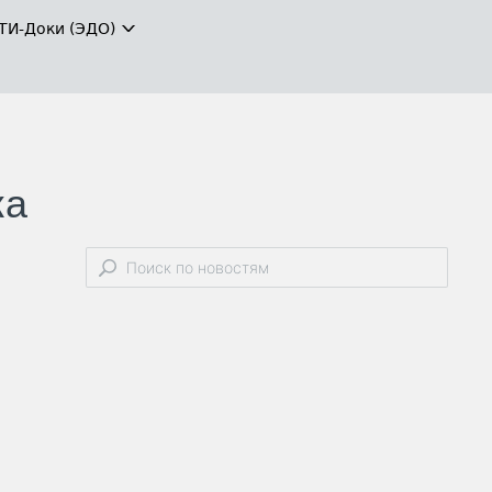
ТИ-Доки (ЭДО)
ка