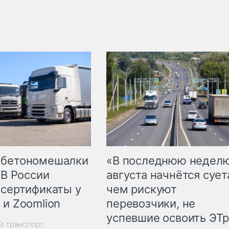
 бетономешалки
«В последнюю недел
 В России
августа начнётся суета
 сертификаты у
чем рискуют
 и Zoomlion
перевозчики, не
успевшие освоить ЭТ
й транспорт