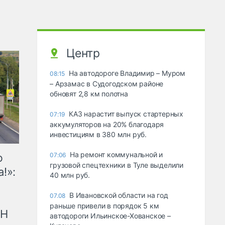
Центр
На автодороге Владимир – Муром
08:15
– Арзамас в Судогодском районе
обновят 2,8 км полотна
КАЗ нарастит выпуск стартерных
07:19
аккумуляторов на 20% благодаря
инвестициям в 380 млн руб.
На ремонт коммунальной и
ю
07:06
грузовой спецтехники в Туле выделили
!»:
40 млн руб.
В Ивановской области на год
07.08
раньше привели в порядок 5 км
рН
автодороги Ильинское-Хованское –