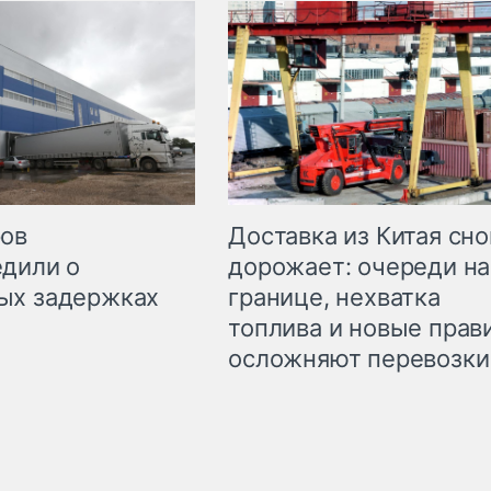
Доставка из Китая сно
ров
дорожает: очереди на
дили о
границе, нехватка
ых задержках
топлива и новые прав
осложняют перевозки