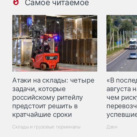
Самое читаемое
Атаки на склады: четыре
«В посл
задачи, которые
августа н
российскому ритейлу
чем рис
предстоит решить в
перевозч
кратчайшие сроки
успевшие
Склады и грузовые терминалы
Дзен