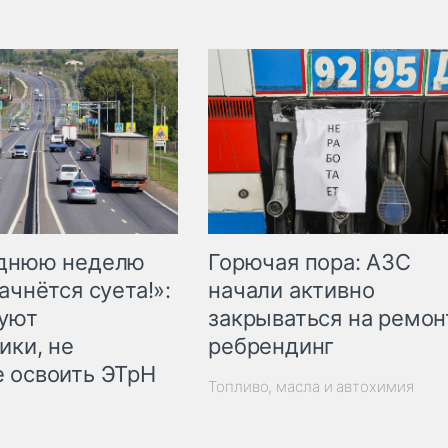
Горючая пора: АЗС
еднюю неделю
начали активно
ачнётся суета!»:
закрываться на ремон
куют
ребрендинг
ики, не
 освоить ЭТрН
Топливо, масла и автохимия