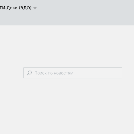
ТИ-Доки (ЭДО)
й