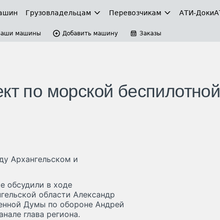
ашин
Грузовладельцам
Перевозчикам
АТИ-Доки
А
Ваши машины
Добавить машину
Заказы
ект по морской беспилотно
ду Архангельском и
е обсудили в ходе
нгельской области Александр
енной Думы по обороне Андрей
нале глава региона.