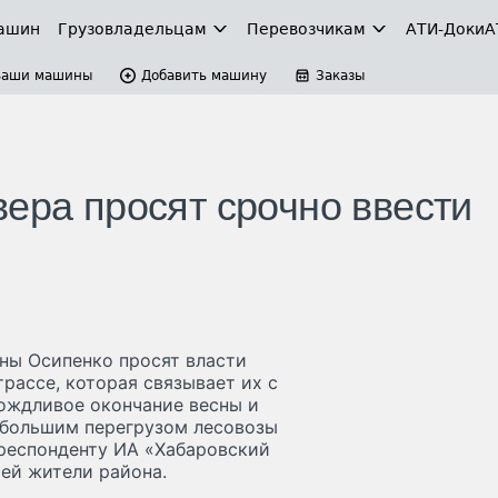
ашин
Грузовладельцам
Перевозчикам
АТИ-Доки
А
Ваши машины
Добавить машину
Заказы
ера просят срочно ввести
ны Осипенко просят власти
рассе, которая связывает их с
ождливое окончание весны и
с большим перегрузом лесовозы
рреспонденту ИА «Хабаровский
ей жители района.