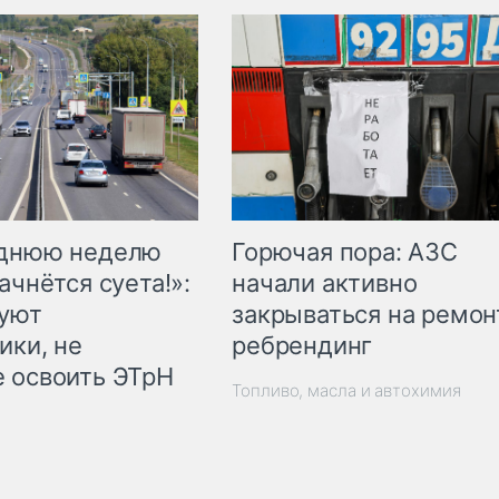
Горючая пора: АЗС
еднюю неделю
начали активно
ачнётся суета!»:
закрываться на ремон
куют
ребрендинг
ики, не
 освоить ЭТрН
Топливо, масла и автохимия