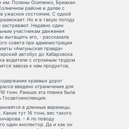
ло им. Полины Осипенко, Бриакан
Солнечном районе и далее с
в ужасное состояние. С одной
размокает. Но и в такую погоду
 застревают. Недавно один
льным участникам движения
ы вытащить его, - рассказала
ого совета при администрации
азеты «Амгуньская правда»
ажирский автобус до Хабаровска
ока водители с огромным трудом
ется завоза к нам продуктов,
содержание краевых дорог
рассе введено ограничение для
16 тонн. Раньше эта планка была
ь Госавтоинспекция.
тановятся в длинные вереницы.
. Какие тут 16 тонн, вес такого
ончарова. – А по поводу
го один инспектор. Да и как он