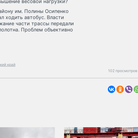
вышение весовой нагрузки?
айону им. Полины Осипенко
ал ходить автобус. Власти
жание части трассы передали
полотна. Проблем объективно
кий край
102 просмотров 