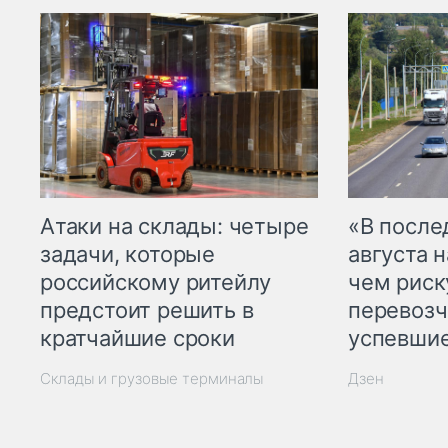
Атаки на склады: четыре
«В посл
задачи, которые
августа н
российскому ритейлу
чем рис
предстоит решить в
перевозч
кратчайшие сроки
успевшие
Склады и грузовые терминалы
Дзен