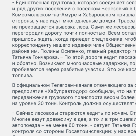
- Единственная грунтовка, которая соединяет се
и ряд других поселений с посёлком Берёзовый в 
Комсомольском-на-Амуре и Хабаровском пришла 
стороны, у нас идут многодневные дожди. Трасса 
не прекращается вывозка леса. Сами же лесовозы
перегородил дорогу почти полностью. Всем оста
пришлось ждать, когда приедет спецтехника, чтоб
корреспонденту нашего издания член Общественн
района им. Полины Осипенко, главный редактор г
Татьяна Гончарова. – По этой дороге ездит пасс
и обратно. Возникают многочасовые задержки, п
пробиваются через разбитые участки. Это же каса
топлива.
В официальном Телеграм-канале отвечающего за 
предприятия «Хабуправтодор» сообщили, что на т
передвижения грузового транспорта весом более 
на уровне 30 тонн. Контроль должна осуществлят
- Сейчас лесовозы стараются ездить по ночам. С
Многие везут древесину в две, а то и в три сцепки
автопоезда – не менее 60 тонн, - сетует Татьяна Г
контроля со стороны Госавтоинспекции: у нас все