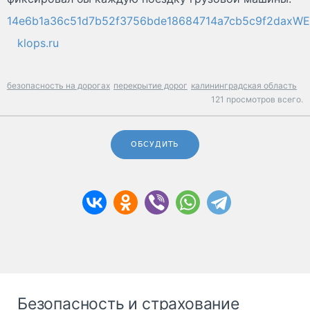
14e6b1a36c51d7b52f3756bde18684714a7cb5c9f2daxW
klops.ru
безопасность на дорогах
перекрытие дорог
калининградская область
121 просмотров всего.
ОБСУДИТЬ
Безопасность и страхование