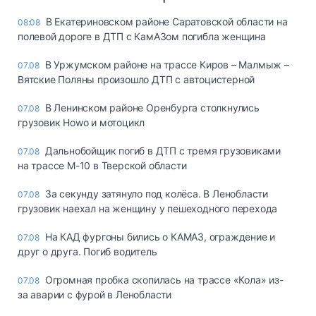
В Екатериновском районе Саратовской области на
08:08
полевой дороге в ДТП с КамАЗом погибла женщина
В Уржумском районе на трассе Киров – Малмыж –
07.08
Вятские Поляны произошло ДТП с автоцистерной
В Ленинском районе Оренбурга столкнулись
07.08
грузовик Howo и мотоцикл
Дальнобойщик погиб в ДТП с тремя грузовиками
07.08
на трассе М-10 в Тверской области
За секунду затянуло под колёса. В Ленобласти
07.08
грузовик наехал на женщину у пешеходного перехода
На КАД фургоны бились о КАМАЗ, ограждение и
07.08
друг о друга. Погиб водитель
Огромная пробка скопилась на трассе «Кола» из-
07.08
за аварии с фурой в Ленобласти