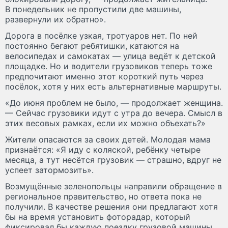
В понедельник не пропустили две машины,
развернули их обратно».
Дорога в посёлке узкая, тротуаров нет. По ней
постоянно бегают ребятишки, катаются на
велосипедах и самокатах — улица ведёт к детской
площадке. Но и водители грузовиков теперь тоже
предпочитают именно этот короткий путь через
посёлок, хотя у них есть альтернативные маршруты.
«До июня проблем не было, — продолжает женщина.
— Сейчас грузовики идут с утра до вечера. Смысл в
этих весовых рамках, если их можно объехать?»
Жители опасаются за своих детей. Молодая мама
признаётся: «Я иду с коляской, ребёнку четыре
месяца, а тут несётся грузовик — страшно, вдруг не
успеет затормозить».
Возмущённые зеленопольцы направили обращение в
региональное правительство, но ответа пока не
получили. В качестве решения они предлагают хотя
бы на время установить фоторадар, который
фиксировал бы каждую поездку грузовой машины.