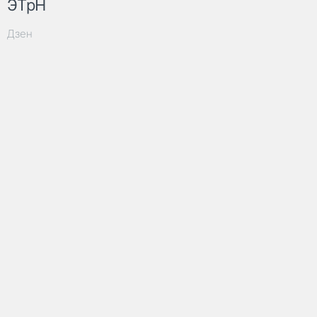
ЭТрН
Дзен