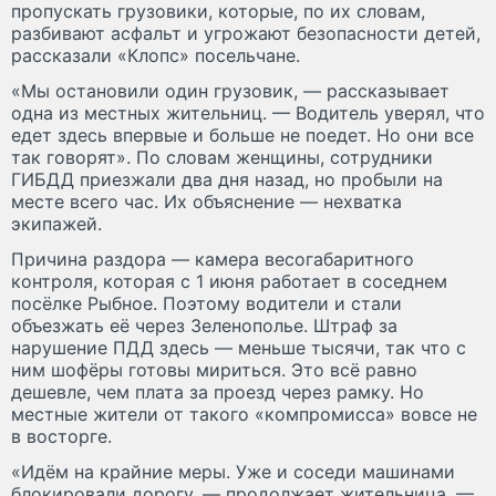
пропускать грузовики, которые, по их словам,
разбивают асфальт и угрожают безопасности детей,
рассказали «Клопс» посельчане.
«Мы остановили один грузовик, — рассказывает
одна из местных жительниц. — Водитель уверял, что
едет здесь впервые и больше не поедет. Но они все
так говорят». По словам женщины, сотрудники
ГИБДД приезжали два дня назад, но пробыли на
месте всего час. Их объяснение — нехватка
экипажей.
Причина раздора — камера весогабаритного
контроля, которая с 1 июня работает в соседнем
посёлке Рыбное. Поэтому водители и стали
объезжать её через Зеленополье. Штраф за
нарушение ПДД здесь — меньше тысячи, так что с
ним шофёры готовы мириться. Это всё равно
дешевле, чем плата за проезд через рамку. Но
местные жители от такого «компромисса» вовсе не
в восторге.
«Идём на крайние меры. Уже и соседи машинами
блокировали дорогу, — продолжает жительница. —