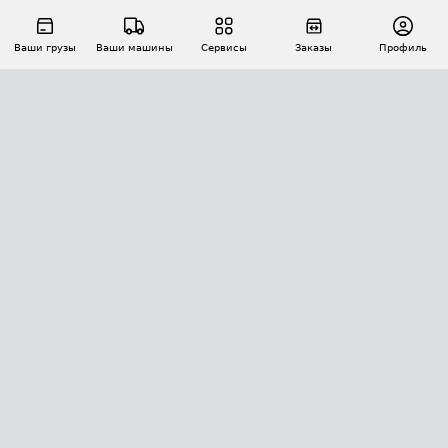
Ваши грузы
Ваши машины
Сервисы
Заказы
Профиль
АВТОМАТИЗАЦИЯ ПЕРЕВОЗОК
Площадки
Заказы
Торги
Тендеры
АТИ-Доки
GPS-мониторинг
АТИ Мессенджер
Цепочки грузов
API ATI.SU
ПОЛЕЗНОЕ
Расчет расстояний
БЕЗОПАСНОСТЬ
Академия ATI.SU
ATI.SU о безопасности
Звезды ATI.SU на вашем сайте
КОНТАКТЫ И ТАРИФЫ
Памятка по проверке контрагентов
Индекс ATI.SU FTL РФ
О системе ATI.SU
Светофор+
Средние ставки
ИНФОРМАЦИЯ
Контактная информация
Страхование