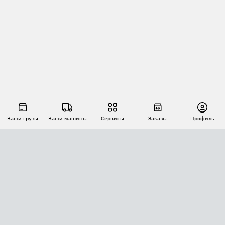
Ваши грузы
Ваши машины
Сервисы
Заказы
Профиль
АВТОМАТИЗАЦИЯ ПЕРЕВОЗОК
Площадки
Заказы
Торги
Тендеры
АТИ-Доки
GPS-мониторинг
АТИ Мессенджер
Цепочки грузов
API ATI.SU