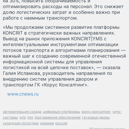
на 30%, повысить оборачиваемость и
оптимизировать расходы на персонал. Это снижает
долю логистических затрат и особенно важно при
работе с наемным транспортом.
«Мы продолжаем системное развитие платформы
KONCRIT в стратегически важных направлениях.
Вывод на рынок приложения KONCRIT|YMS с
интеллектуальными инструментами оптимизации
потоков транспорта и алгоритмами планирования —
важный шаг к созданию современной отечественной
информационной системы для управления
логистикой на всей цепочке поставок», — сказала
Галия Исламова, руководитель направления по
внедрению систем управления двором и
транспортом ГК «Корус Консалтинг».
www.cnews.ru
автоматизация склада
цифровые платформы
корус консалтинг
wms-
системы
yms
tms
программное обеспечение
грузовые дворы
складская логистика
новинки
россия
56 просмотров всего.