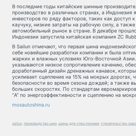
В последние годы китайские шинные производите
производство в различных странах, а Индонезия 
инвесторов по ряду факторов, таких как доступ 
каучуку, низкие затраты на рабочую силу, а так
автомобильный рынок в стране. В декабре прошло
Индонезии запустила китайская компания ZC Rubb
В Sailun отмечают, что первая шина индонезийск
себе новейшие разработки компании и была опти
жарких и влажных условиях Юго-Восточной Азии
указываются низкое сопротивление качению, обе
доработанный дизайн дренажных канавок, которы
усиливает сцепление на 15% на мокрых дорогах, 
безопасности во время сезона дождей; а также в
больших скоростях. По стандартам евромаркиров
“A” по энергоэффективности и сцеплению на мокр
mosautoshina.ru
sailun
производство шин
шины для спецтехники
строительство зав