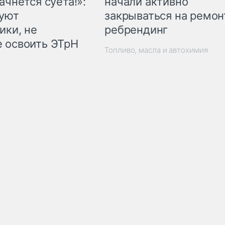
начали активно
ачнётся суета!»:
закрываться на ремон
куют
ребрендинг
ики, не
 освоить ЭТрН
Топливо, масла и автохимия