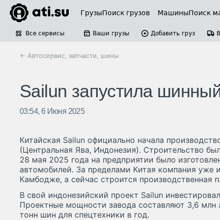
Грузы
Поиск грузов
Машины
Поиск м
Все сервисы
Ваши грузы
Добавить груз
← Автосервис, запчасти, шины
Sailun запустила шинны
03:54, 6 Июня 2025
Китайская Sailun официально начала производств
(Центральная Ява, Индонезия). Строительство был
28 мая 2025 года на предприятии было изготовле
автомобилей. За пределами Китая компания уже 
Камбодже, а сейчас строится производственная 
В свой индонезийский проект Sailun инвестирова
Проектные мощности завода составляют 3,6 млн л
тонн шин для спецтехники в год.