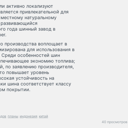
ли активно локализуют
является привлекательной для
к местному натуральному
же развивающийся
го года шинный завод в
er.
ого производства воплощает в
мизирована для использования в
. Среди особенностей шин
спечивающее экономию топлива;
й, по заявлению производителя,
что повышает уровень
ысокая устойчивость на
ки шина соответствует классу
ом покрытии.
одов
планы
индонезия
китай
40 просмотров 