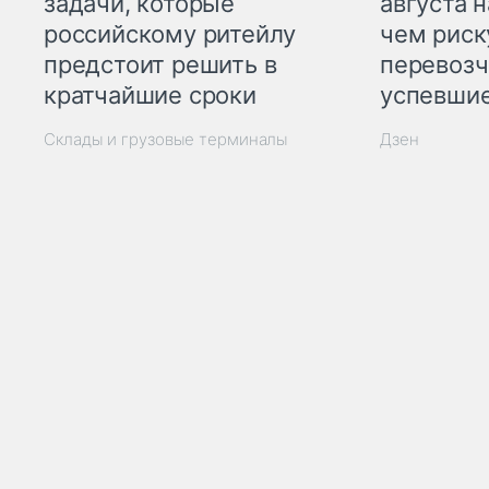
задачи, которые
августа н
российскому ритейлу
чем рис
предстоит решить в
перевозч
кратчайшие сроки
успевшие
Склады и грузовые терминалы
Дзен