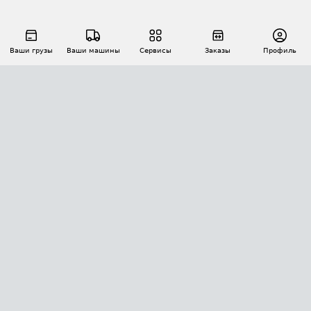
Ваши грузы
Ваши машины
Сервисы
Заказы
Профиль
АВТОМАТИЗАЦИЯ ПЕРЕВОЗОК
Площадки
Заказы
Торги
Тендеры
АТИ-Доки
GPS-мониторинг
АТИ Мессенджер
Цепочки грузов
API ATI.SU
ПОЛЕЗНОЕ
Расчет расстояний
БЕЗОПАСНОСТЬ
Академия ATI.SU
ATI.SU о безопасности
Звезды ATI.SU на вашем сайте
КОНТАКТЫ И ТАРИФЫ
Памятка по проверке контрагентов
Индекс ATI.SU FTL РФ
О системе ATI.SU
Светофор+