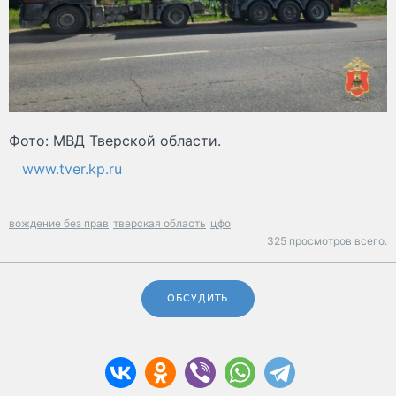
Фото: МВД Тверской области.
www.tver.kp.ru
вождение без прав
тверская область
цфо
325 просмотров всего.
ОБСУДИТЬ