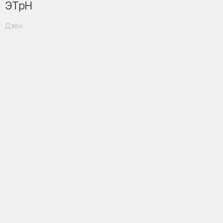
ЭТрН
Дзен