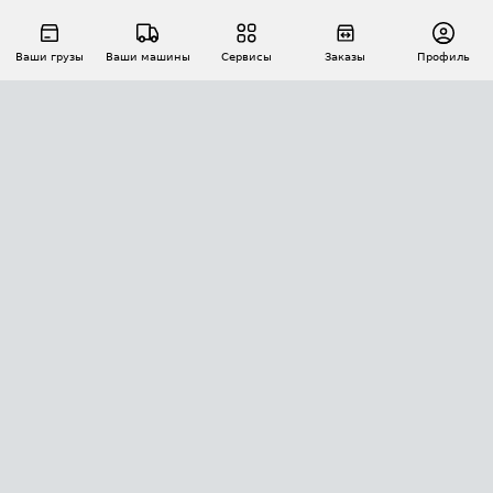
Ваши грузы
Ваши машины
Сервисы
Заказы
Профиль
АВТОМАТИЗАЦИЯ ПЕРЕВОЗОК
Площадки
Заказы
Торги
Тендеры
АТИ-Доки
GPS-мониторинг
АТИ Мессенджер
Цепочки грузов
API ATI.SU
ПОЛЕЗНОЕ
Расчет расстояний
БЕЗОПАСНОСТЬ
Академия ATI.SU
ATI.SU о безопасности
Звезды ATI.SU на вашем сайте
КОНТАКТЫ И ТАРИФЫ
Памятка по проверке контрагентов
Индекс ATI.SU FTL РФ
О системе ATI.SU
Светофор+
Средние ставки
ИНФОРМАЦИЯ
Контактная информация