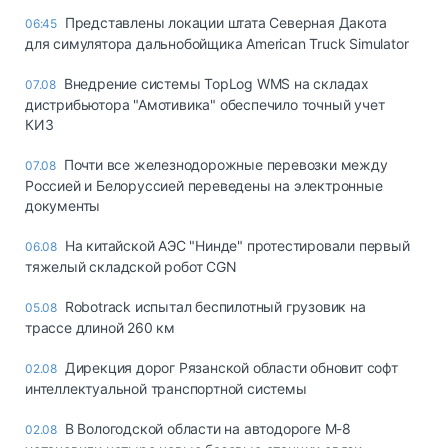
Представлены локации штата Северная Дакота
06:45
для симулятора дальнобойщика American Truck Simulator
Внедрение системы TopLog WMS на складах
07.08
дистрибьютора "Амотивика" обеспечило точный учет
КИЗ
Почти все железнодорожные перевозки между
07.08
Россией и Белоруссией переведены на электронные
документы
На китайской АЭС "Нинде" протестировали первый
06.08
тяжелый складской робот CGN
Robotrack испытал беспилотный грузовик на
05.08
трассе длиной 260 км
Дирекция дорог Рязанской области обновит софт
02.08
интеллектуальной транспортной системы
В Вологодской области на автодороге М-8
02.08