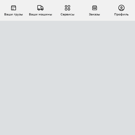
Ваши грузы
Ваши машины
Сервисы
Заказы
Профиль
АВТОМАТИЗАЦИЯ ПЕРЕВОЗОК
Площадки
Заказы
Торги
Тендеры
АТИ-Доки
GPS-мониторинг
АТИ Мессенджер
Цепочки грузов
API ATI.SU
ПОЛЕЗНОЕ
Расчет расстояний
БЕЗОПАСНОСТЬ
Академия ATI.SU
ATI.SU о безопасности
Звезды ATI.SU на вашем сайте
КОНТАКТЫ И ТАРИФЫ
Памятка по проверке контрагентов
Индекс ATI.SU FTL РФ
О системе ATI.SU
Светофор+
Средние ставки
ИНФОРМАЦИЯ
Контактная информация
Страхование