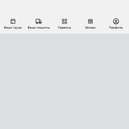
Ваши грузы
Ваши машины
Сервисы
Заказы
Профиль
АВТОМАТИЗАЦИЯ ПЕРЕВОЗОК
Площадки
Заказы
Торги
Тендеры
АТИ-Доки
GPS-мониторинг
АТИ Мессенджер
Цепочки грузов
API ATI.SU
ПОЛЕЗНОЕ
Расчет расстояний
БЕЗОПАСНОСТЬ
Академия ATI.SU
ATI.SU о безопасности
Звезды ATI.SU на вашем сайте
КОНТАКТЫ И ТАРИФЫ
Памятка по проверке контрагентов
Индекс ATI.SU FTL РФ