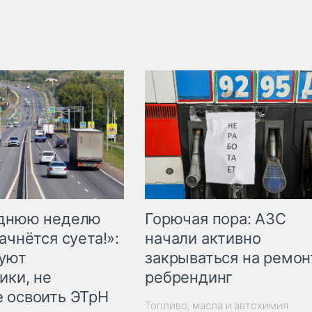
Горючая пора: АЗС
еднюю неделю
начали активно
ачнётся суета!»:
закрываться на ремон
куют
ребрендинг
ики, не
 освоить ЭТрН
Топливо, масла и автохимия