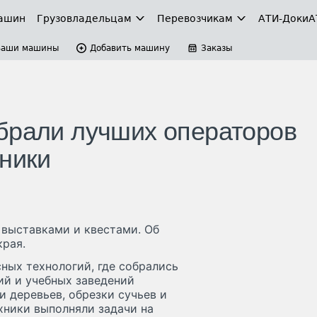
ашин
Грузовладельцам
Перевозчикам
АТИ-Доки
А
Ваши машины
Добавить машину
Заказы
брали лучших операторов
хники
 выставками и квестами. Об
края.
ных технологий, где собрались
ий и учебных заведений
 деревьев, обрезки сучьев и
хники выполняли задачи на