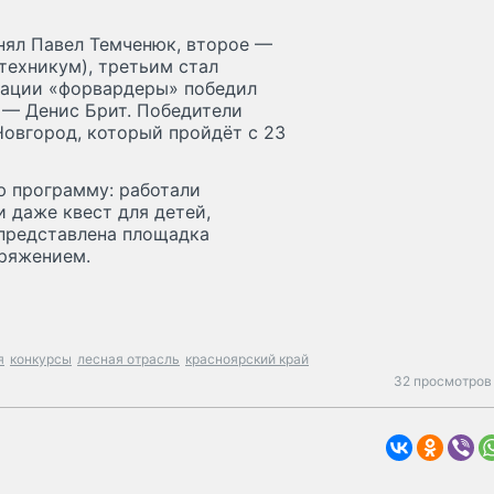
нял Павел Темченюк, второе —
техникум), третьим стал
нации «форвардеры» победил
 — Денис Брит. Победители
Новгород, который пройдёт с 23
ю программу: работали
и даже квест для детей,
 представлена площадка
аряжением.
я
конкурсы
лесная отрасль
красноярский край
32 просмотров 