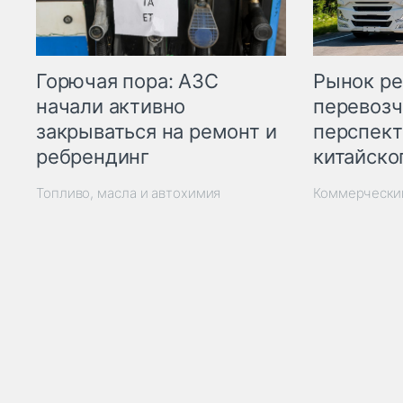
Горючая пора: АЗС
Рынок ре
начали активно
перевозч
закрываться на ремонт и
перспект
ребрендинг
китайско
Топливо, масла и автохимия
Коммерчески