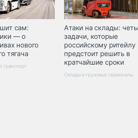
шит сам:
Атаки на склады: чет
ики — о
задачи, которые
ивах нового
российскому ритейлу
го тягача
предстоит решить в
кратчайшие сроки
й транспорт
Склады и грузовые терминалы