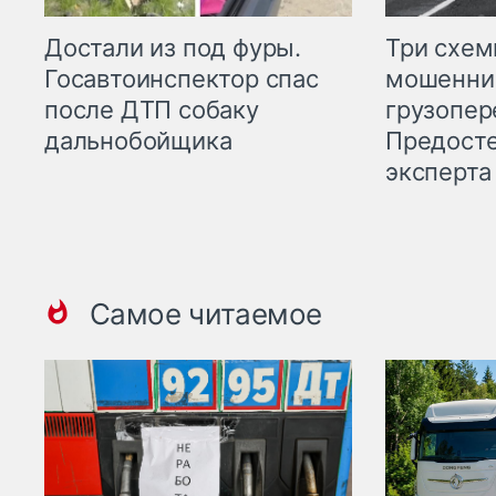
Три схе
Достали из под фуры.
мошенни
Госавтоинспектор спас
грузопер
после ДТП собаку
Предост
дальнобойщика
эксперта
Самое читаемое