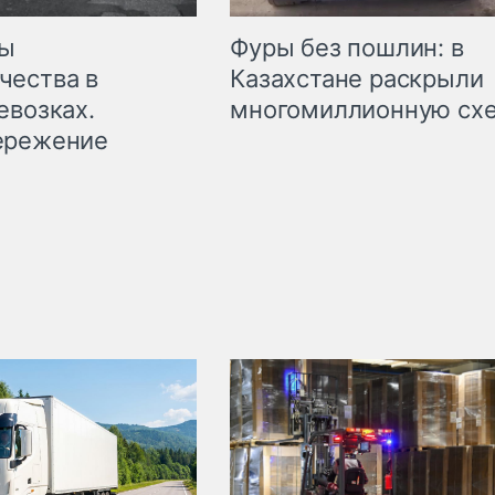
мы
Фуры без пошлин: в
чества в
Казахстане раскрыли
евозках.
многомиллионную сх
ережение