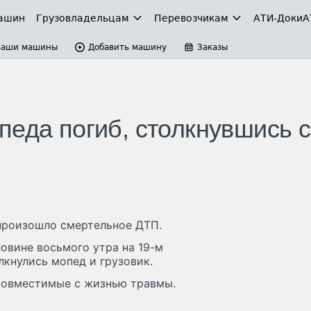
ашин
Грузовладельцам
Перевозчикам
АТИ-Доки
А
Ваши машины
Добавить машину
Заказы
педа погиб, столкнувшись с
произошло смертельное ДТП.
овине восьмого утра на 19-м
кнулись мопед и грузовик.
есовместимые с жизнью травмы.