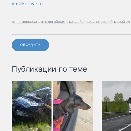
yoshka-live.ru
дтп с мопедом
дтп с погибшими
кокшайск
красногорский
марий эл
ОБСУДИТЬ
Публикации по теме