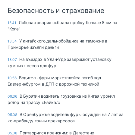
Безопасность и страхование
Лобовая авария собрала пробку больше 8 км на
15:41
"Коле"
У китайского дальнобойщика на таможне в
13:54
Приморье изъяли деньги
Ha въeздax в Улaн-Удэ зaвepшaют ycтaнoвкy
13:07
«yмныx» вecoв для фyp
Водитель фуры маркетплейса погиб под
10:56
Екатеринбургом в ДТП с дорожной техникой
В Бурятии водитель грузовика из Китая уронил
09:36
ротор на трассу «Байкал»
В Оренбуржье водитель фуры осуждён на 7 лет за
05.08
контрабанду тонны прекурсоров
Притворился иранским: в Дагестане
05.08