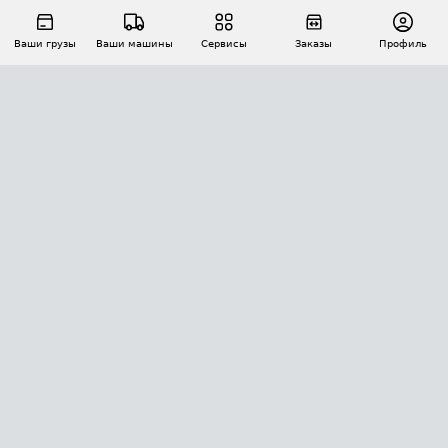
Ваши грузы
Ваши машины
Сервисы
Заказы
Профиль
АВТОМАТИЗАЦИЯ ПЕРЕВОЗОК
Площадки
Заказы
Торги
Тендеры
АТИ-Доки
GPS-мониторинг
АТИ Мессенджер
Цепочки грузов
API ATI.SU
ПОЛЕЗНОЕ
Расчет расстояний
БЕЗОПАСНОСТЬ
Академия ATI.SU
ATI.SU о безопасности
Звезды ATI.SU на вашем сайте
КОНТАКТЫ И ТАРИФЫ
Памятка по проверке контрагентов
Индекс ATI.SU FTL РФ
О системе ATI.SU
Светофор+
Средние ставки
ИНФОРМАЦИЯ
Контактная информация
Страхование