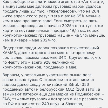
Как сообщило аналитическое агентство «Автостат»,
в минувшем мае дилерам грузовых марок удалось
продать лишь 2,7 тыс. «тяжеловесов», что на 26%
ниже апрельского результата и аж на 65% меньше,
чем в мае прошлого года! Если смотреть за пять
месяцев, прошедших с начала 2025-го, то тут тоже
картина неутешительная: продано 19,1 тыс. новых
крупнотоннажных грузовых машин – на 54% меньше,
чем в январе – мае 2024-го.
Лидерство среди марок сохранил отечественный
КАМАЗ, доля которого в сегменте по-прежнему
составляет весьма весомые 34%. Другое дело, что
по факту это – всего 928 челнинских
крупнотоннажников, проданных в мае.
Впрочем, у остальных участников рынка дела
значительно хуже. С огромным отставанием от
лидера далее следуют китайский Sitrak (356
проданных авто) и белорусский MAZ (268 авто), а
замыкают пятерку еще две марки из Поднебесной –
FAW, тяжелые грузовики которого в мае разошлись
по РФ в количестве 240 штук, и Shacman,