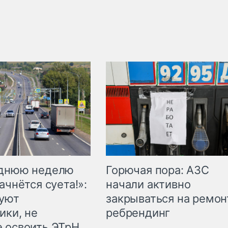
Горючая пора: АЗС
еднюю неделю
начали активно
ачнётся суета!»:
закрываться на ремон
куют
ребрендинг
ики, не
 освоить ЭТрН