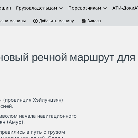
ашин
Грузовладельцам
Перевозчикам
АТИ-Доки
А
Ваши машины
Добавить машину
Заказы
 новый речной маршрут для
н (провинция Хэйлунцзян)
сией.
мволом начала навигационного
ян (Амур).
правились в путь с грузом