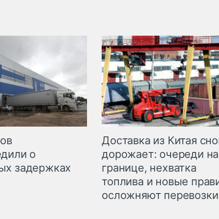
Доставка из Китая сно
ров
дорожает: очереди на
дили о
границе, нехватка
ых задержках
топлива и новые прав
осложняют перевозки