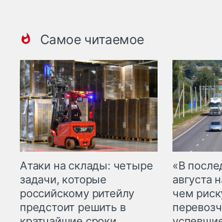
Самое читаемое
Атаки на склады: четыре
«В посл
задачи, которые
августа н
российскому ритейлу
чем рис
предстоит решить в
перевозч
кратчайшие сроки
успевшие