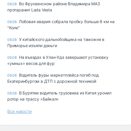
Во Фрунзенском районе Владимира МАЗ
06.08
протаранил Lada Vesta
Лобовая авария собрала пробку больше 8 км на
06.08
"Коле"
У китайского дальнобойщика на таможне в
06.08
Приморье изъяли деньги
Ha въeздax в Улaн-Удэ зaвepшaют ycтaнoвкy
06.08
«yмныx» вecoв для фyp
Водитель фуры маркетплейса погиб под
06.08
Екатеринбургом в ДТП с дорожной техникой
В Бурятии водитель грузовика из Китая уронил
06.08
ротор на трассу «Байкал»
Все новости