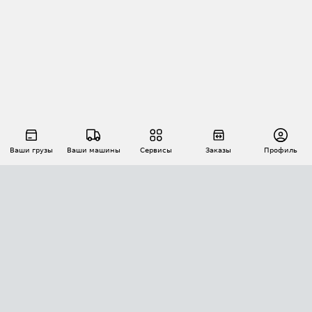
Ваши грузы
Ваши машины
Сервисы
Заказы
Профиль
АВТОМАТИЗАЦИЯ ПЕРЕВОЗОК
Площадки
Заказы
Торги
Тендеры
АТИ-Доки
GPS-мониторинг
АТИ Мессенджер
Цепочки грузов
API ATI.SU