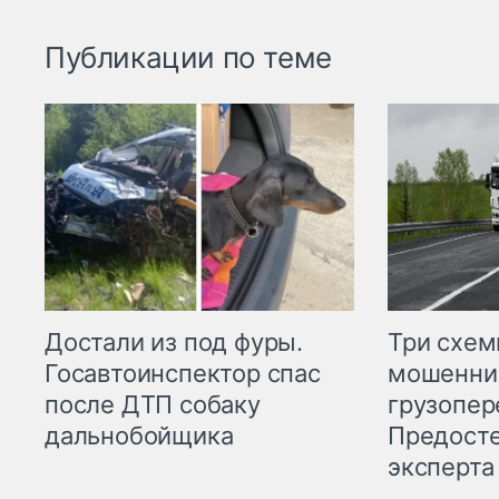
Публикации по теме
Три схе
Достали из под фуры.
мошенни
Госавтоинспектор спас
грузопер
после ДТП собаку
Предост
дальнобойщика
эксперта