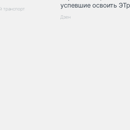
успевшие освоить ЭТ
й транспорт
Дзен