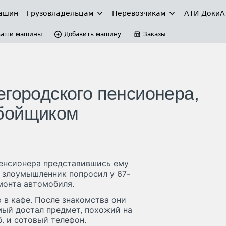
ашин
Грузовладельцам
Перевозчикам
АТИ-Доки
А
Ваши машины
Добавить машину
Заказы
егородского пенсионера,
обойщиком
пенсионера представившись ему
 злоумышленник попросил у 67-
монта автомобиля.
в кафе. После знакомства они
мый достал предмет, похожий на
б. и сотовый телефон.