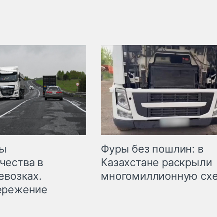
мы
Фуры без пошлин: в
чества в
Казахстане раскрыли
евозках.
многомиллионную сх
ережение