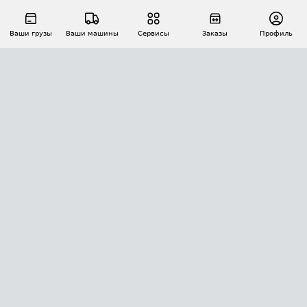
Ваши грузы
Ваши машины
Сервисы
Заказы
Профиль
АВТОМАТИЗАЦИЯ ПЕРЕВОЗОК
Площадки
Заказы
Торги
Тендеры
АТИ-Доки
GPS-мониторинг
АТИ Мессенджер
Цепочки грузов
API ATI.SU
ПОЛЕЗНОЕ
Расчет расстояний
БЕЗОПАСНОСТЬ
Академия ATI.SU
ATI.SU о безопасности
Звезды ATI.SU на вашем сайте
КОНТАКТЫ И ТАРИФЫ
Памятка по проверке контрагентов
Индекс ATI.SU FTL РФ
О системе ATI.SU
Светофор+
Средние ставки
ИНФОРМАЦИЯ
Контактная информация
Страхование