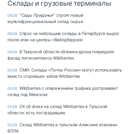
Склады и грузовые терминалы
"Сады Придонья" строят новый
06.08
мультифункциональный склад сырья
Спрос на небольшие склады в Петербурге вырос
06.08
после атак на центры «Вайлдберриз»
В Тверской области обломки дрона повредили
06.08
фасад логокомплекса Wildberries
СМИ: Склады «Почты России» могут использовать
05.08
вместо сгоревших хабов Wildberries
Wildberries с опережением графика достраивает
05.08
склад под Минском
СК об атаке на склад Wildberries в Тульской
05.08
области: есть пострадавшие
Склад Wildberries в тульском Алексине атакован
05.08
БПЛА