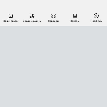
Ваши грузы
Ваши машины
Сервисы
Заказы
Профиль
АВТОМАТИЗАЦИЯ ПЕРЕВОЗОК
Площадки
Заказы
Торги
Тендеры
АТИ-Доки
GPS-мониторинг
АТИ Мессенджер
Цепочки грузов
API ATI.SU
ПОЛЕЗНОЕ
Расчет расстояний
БЕЗОПАСНОСТЬ
Академия ATI.SU
ATI.SU о безопасности
Звезды ATI.SU на вашем сайте
КОНТАКТЫ И ТАРИФЫ
Памятка по проверке контрагентов
Индекс ATI.SU FTL РФ