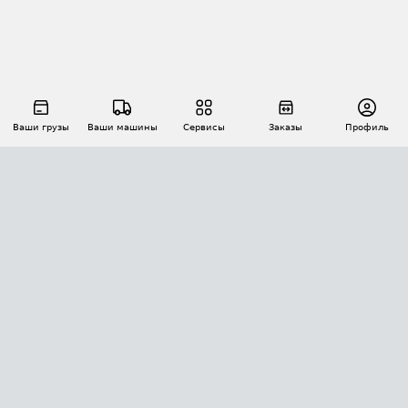
Ваши грузы
Ваши машины
Сервисы
Заказы
Профиль
АВТОМАТИЗАЦИЯ ПЕРЕВОЗОК
Площадки
Заказы
Торги
Тендеры
АТИ-Доки
GPS-мониторинг
АТИ Мессенджер
Цепочки грузов
API ATI.SU
ПОЛЕЗНОЕ
Расчет расстояний
БЕЗОПАСНОСТЬ
Академия ATI.SU