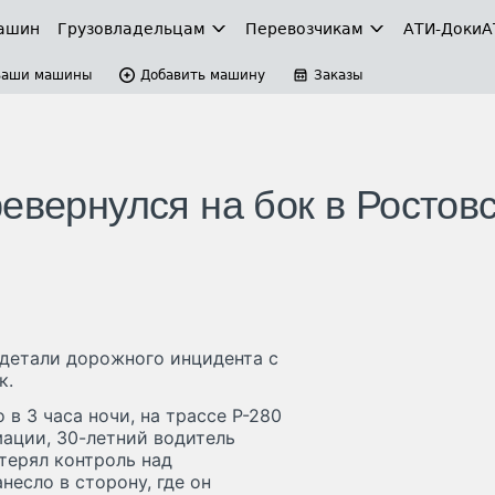
ашин
Грузовладельцам
Перевозчикам
АТИ-Доки
А
Ваши машины
Добавить машину
Заказы
евернулся на бок в Ростов
детали дорожного инцидента с
к.
в 3 часа ночи, на трассе Р-280
ации, 30-летний водитель
терял контроль над
несло в сторону, где он