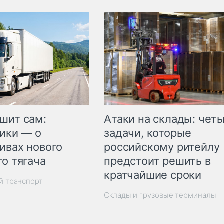
шит сам:
Атаки на склады: чет
ики — о
задачи, которые
ивах нового
российскому ритейлу
го тягача
предстоит решить в
кратчайшие сроки
й транспорт
Склады и грузовые терминалы