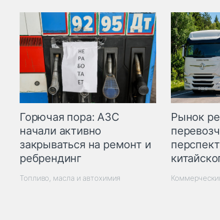
Горючая пора: АЗС
Рынок ре
начали активно
перевозч
закрываться на ремонт и
перспект
ребрендинг
китайско
Топливо, масла и автохимия
Коммерчески