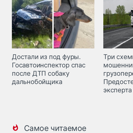
Три схе
Достали из под фуры.
мошенни
Госавтоинспектор спас
грузопер
после ДТП собаку
Предост
дальнобойщика
эксперта
Самое читаемое