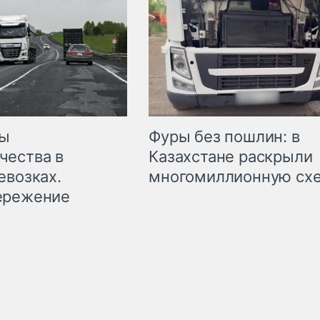
мы
Фуры без пошлин: в
чества в
Казахстане раскрыли
евозках.
многомиллионную сх
ережение