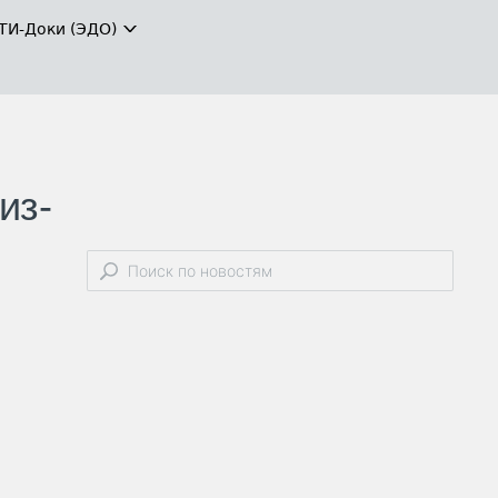
ТИ-Доки (ЭДО)
из-