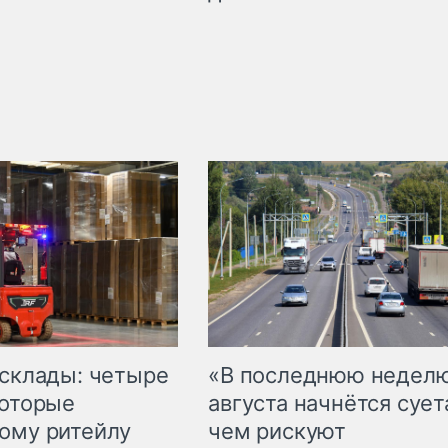
 склады: четыре
«В последнюю недел
которые
августа начнётся суета
ому ритейлу
чем рискуют