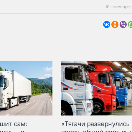
61 просмотров
шит сам:
«Тягачи развернулись
ики — о
вверх, общий рост ры