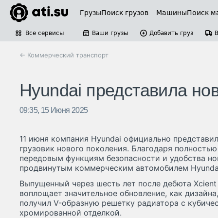
Грузы
Поиск грузов
Машины
Поиск м
Все сервисы
Ваши грузы
Добавить груз
← Коммерческий транспорт
Hyundai представила нов
09:35, 15 Июня 2025
11 июня компания Hyundai официально представи
грузовик нового поколения. Благодаря полностью
передовым функциям безопасности и удобства но
продвинутым коммерческим автомобилем Hyundai
Выпущенный через шесть лет после дебюта Xcient 
воплощает значительное обновление, как дизайна,
получил V-образную решетку радиатора с кубиче
хромированной отделкой.