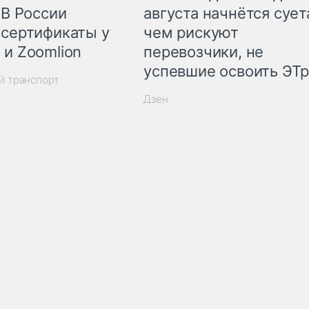
 В России
августа начнётся суета
 сертификаты у
чем рискуют
 и Zoomlion
перевозчики, не
успевшие освоить ЭТ
й транспорт
Дзен