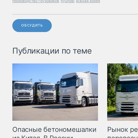
производство грузовиков
hyundai
южная корея
ОБСУДИТЬ
Публикации по теме
Опасные бетономешалки
Рынок ре
из Китая. В России
перевозч