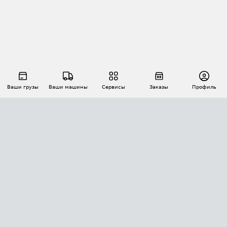
Ваши грузы
Ваши машины
Сервисы
Заказы
Профиль
АВТОМАТИЗАЦИЯ ПЕРЕВОЗОК
Площадки
Заказы
Торги
Тендеры
АТИ-Доки
GPS-мониторинг
АТИ Мессенджер
Цепочки грузов
API ATI.SU
ПОЛЕЗНОЕ
Расчет расстояний