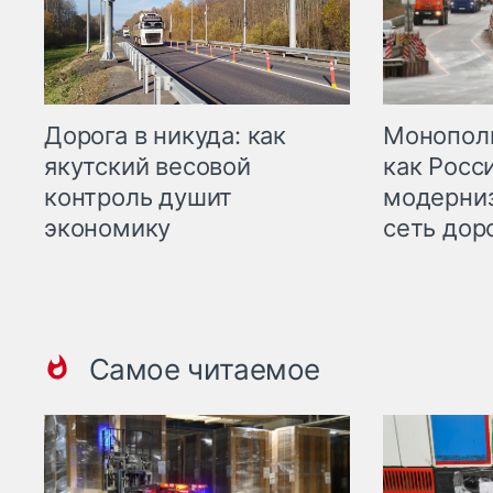
Дорога в никуда: как
Монополи
якутский весовой
как Росс
контроль душит
модерни
экономику
сеть дор
Самое читаемое