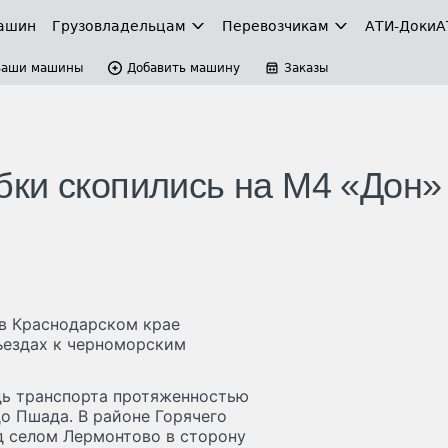
ашин
Грузовладельцам
Перевозчикам
АТИ-Доки
А
Ваши машины
Добавить машину
Заказы
ки скопились на М4 «Дон»
 в Краснодарском крае
ъездах к черноморским
дь транспорта протяженностью
до Пшада. В районе Горячего
д селом Лермонтово в сторону