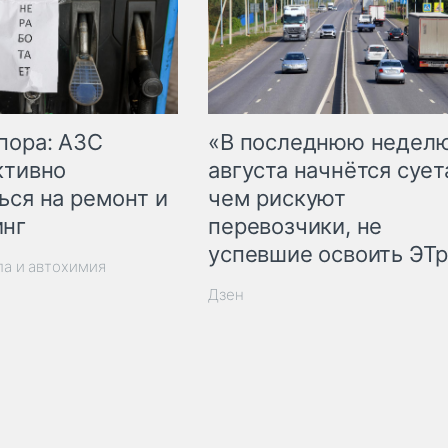
пора: АЗС
«В последнюю недел
ктивно
августа начнётся суета
ься на ремонт и
чем рискуют
инг
перевозчики, не
успевшие освоить ЭТ
ла и автохимия
Дзен