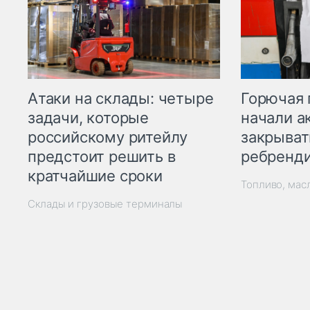
Горючая 
Атаки на склады: четыре
начали а
задачи, которые
закрыват
российскому ритейлу
ребренд
предстоит решить в
кратчайшие сроки
Топливо, мас
Склады и грузовые терминалы