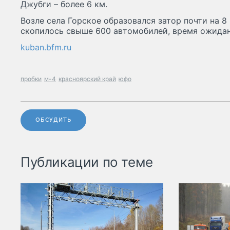
Джубги – более 6 км.
Возле села Горское образовался затор почти на 
скопилось свыше 600 автомобилей, время ожидан
kuban.bfm.ru
пробки
м-4
красноярский край
юфо
ОБСУДИТЬ
Публикации по теме