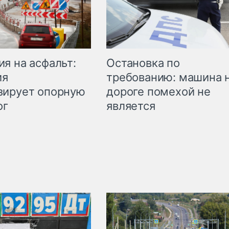
Остановка по
я на асфальт:
требованию: машина 
ия
дороге помехой не
зирует опорную
является
ог