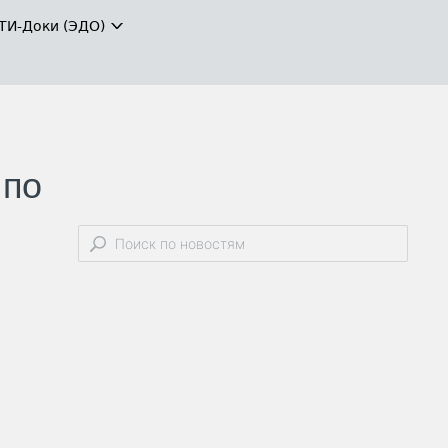
ТИ-Доки (ЭДО)
 по