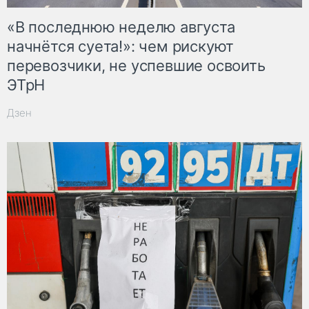
«В последнюю неделю августа
начнётся суета!»: чем рискуют
перевозчики, не успевшие освоить
ЭТрН
Дзен