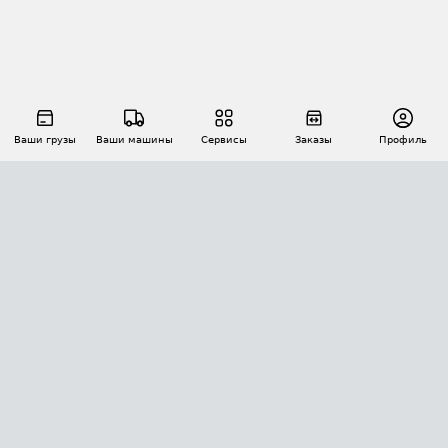
Ваши грузы
Ваши машины
Сервисы
Заказы
Профиль
АВТОМАТИЗАЦИЯ ПЕРЕВОЗОК
Площадки
Заказы
Торги
Тендеры
АТИ-Доки
GPS-мониторинг
АТИ Мессенджер
Цепочки грузов
API ATI.SU
ПОЛЕЗНОЕ
Расчет расстояний
БЕЗОПАСНОСТЬ
Академия ATI.SU