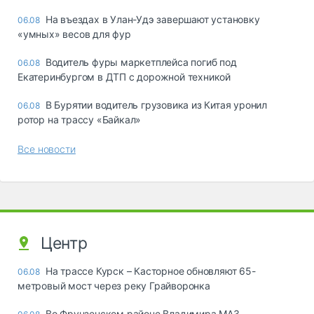
Ha въeздax в Улaн-Удэ зaвepшaют ycтaнoвкy
06.08
«yмныx» вecoв для фyp
Водитель фуры маркетплейса погиб под
06.08
Екатеринбургом в ДТП с дорожной техникой
В Бурятии водитель грузовика из Китая уронил
06.08
ротор на трассу «Байкал»
Все новости
Центр
На трассе Курск – Касторное обновляют 65-
06.08
метровый мост через реку Грайворонка
Во Фрунзенском районе Владимира МАЗ