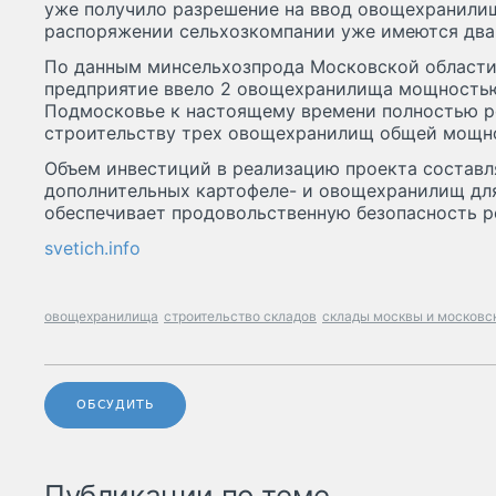
уже получило разрешение на ввод овощехранилищ
распоряжении сельхозкомпании уже имеются два 
По данным минсельхозпрода Московской области,
предприятие ввело 2 овощехранилища мощностью 
Подмосковье к настоящему времени полностью р
строительству трех овощехранилищ общей мощно
Объем инвестиций в реализацию проекта составл
дополнительных картофеле- и овощехранилищ дл
обеспечивает продовольственную безопасность р
svetich.info
овощехранилища
строительство складов
склады москвы и московс
ОБСУДИТЬ
Публикации по теме