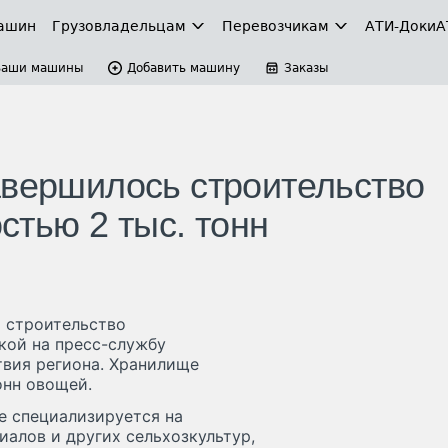
ашин
Грузовладельцам
Перевозчикам
АТИ-Доки
А
Ваши машины
Добавить машину
Заказы
авершилось строительство
тью 2 тыс. тонн
 строительство
кой на пресс-службу
твия региона. Хранилище
онн овощей.
е специализируется на
алов и других сельхозкультур,