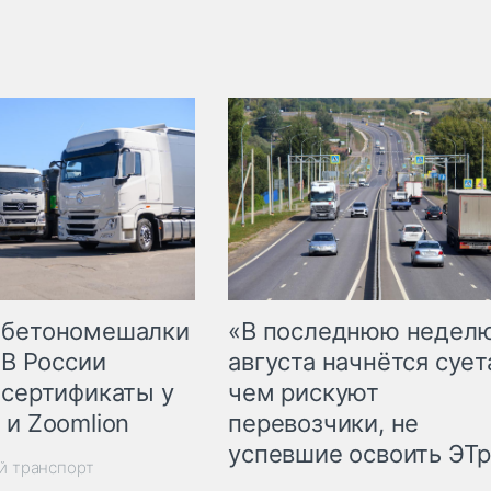
 бетономешалки
«В последнюю недел
 В России
августа начнётся суета
 сертификаты у
чем рискуют
 и Zoomlion
перевозчики, не
успевшие освоить ЭТ
й транспорт