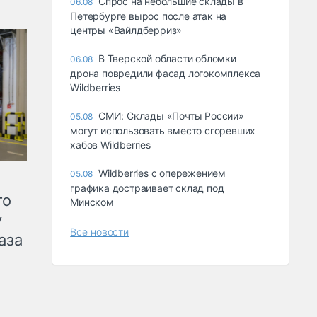
Спрос на небольшие склады в
06.08
Петербурге вырос после атак на
центры «Вайлдберриз»
В Тверской области обломки
06.08
дрона повредили фасад логокомплекса
Wildberries
СМИ: Склады «Почты России»
05.08
могут использовать вместо сгоревших
хабов Wildberries
Wildberries с опережением
05.08
графика достраивает склад под
го
Минском
у
Все новости
аза