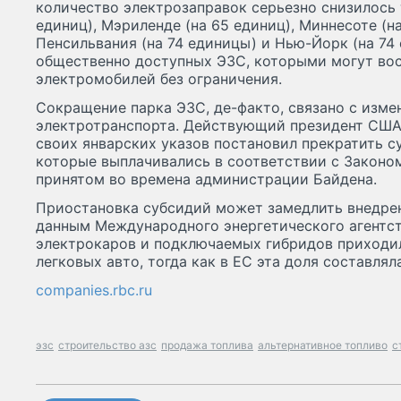
количество электрозаправок серьезно снизилось
единиц), Мэриленде (на 65 единиц), Миннесоте (на
Пенсильвания (на 74 единицы) и Нью-Йорк (на 74 
общественно доступных ЭЗС, которыми могут вос
электромобилей без ограничения.
Сокращение парка ЭЗС, де-факто, связано с изме
электротранспорта. Действующий президент США
своих январских указов постановил прекратить с
которые выплачивались в соответствии с Законо
принятом во времена администрации Байдена.
Приостановка субсидий может замедлить внедре
данным Международного энергетического агентств
электрокаров и подключаемых гибридов приходи
легковых авто, тогда как в ЕС эта доля составлял
companies.rbc.ru
эзс
строительство азс
продажа топлива
альтернативное топливо
с