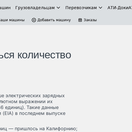
ашин
Грузовладельцам
Перевозчикам
АТИ-Доки
А
Ваши машины
Добавить машину
Заказы
ся количество
ьше электрических зарядных
солютном выражении их
36 единиц). Такие данные
 (EIA) в последнем выпуске
ниц — пришлось на Калифорнию;