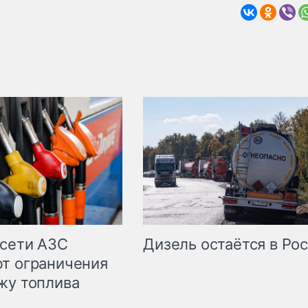
сети АЗС
Дизель остаётся в Ро
т ограничения
жу топлива