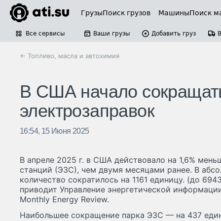
Грузы
Поиск грузов
Машины
Поиск м
Все сервисы
Ваши грузы
Добавить груз
← Топливо, масла и автохимия
В США начало сокращать
электрозаправок
16:54, 15 Июня 2025
В апреле 2025 г. в США действовало на 1,6% мен
станций (ЭЗС), чем двумя месяцами ранее. В аб
количество сократилось на 1161 единицу. (до 694
приводит Управление энергетической информации
Monthly Energy Review.
Наибольшее сокращение парка ЭЗС — на 437 еди