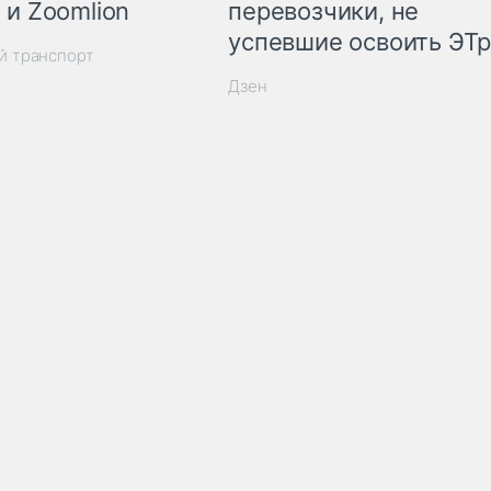
 и Zoomlion
перевозчики, не
успевшие освоить ЭТ
й транспорт
Дзен