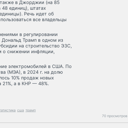
 также в Джорджии (на 85
 48 единиц), штатах
единицы). Речь идет об
пользоваться все владельцы
нениями в регулировании
 Дональд Трамп в одном из
убсидии на строительство ЭЗС,
м о снижении инфляции,
ние электромобилей в США. По
а (МЭА), в 2024 г. на долю
лось 10% продаж новых
а 21%, а в КНР — 48%.
татистика
сша
трамп
70 просмотров 