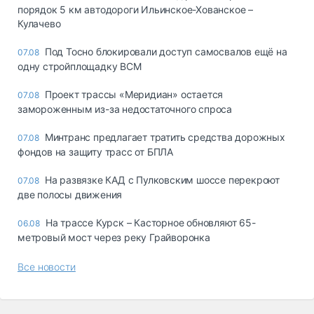
порядок 5 км автодороги Ильинское-Хованское –
Кулачево
Под Тосно блокировали доступ самосвалов ещё на
07.08
одну стройплощадку ВСМ
Проект трассы «Меридиан» остается
07.08
замороженным из-за недостаточного спроса
Минтранс предлагает тратить средства дорожных
07.08
фондов на защиту трасс от БПЛА
На развязке КАД с Пулковским шоссе перекроют
07.08
две полосы движения
На трассе Курск – Касторное обновляют 65-
06.08
метровый мост через реку Грайворонка
Все новости