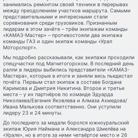
занимались ремонтом своей техники в перерывах
между преодолением участков маршрута. Самыми
представительными и интересными стали
соревнования среди грузовиков. Признанным
лидерам в этом зачёте – трём экипажам команды
«КАМАЗ-Мастер» – противостояли два экипажа
команды ГАЗ и один экипаж команды «Урал
Моторспорт».
Мы подробно рассказывали, как экипажи проходили
спецучастки под Магнитогорском. В последний день
ралли в лидеры выбились представители «КАМАЗ-
Мастера», которые в итоге и заняли весь пьедестал
почёта. Первым стал экипаж в составе Богдана
Каримова и Дмитрия Никитина. Второе и третье
места – у их партнёров по команде Эдуарда
Николаева/Евгения Яковлева и Алмаза Ахмедова/
Ивана Малькова соответственно. Они уступили
лидеру 23 и 24 минуты.
До последнего за медали боролся южноуральский
экипаж Юрия Наймана и Александра Шмелёва на
«Урале», но в итоге за ними четвёртое место и 26