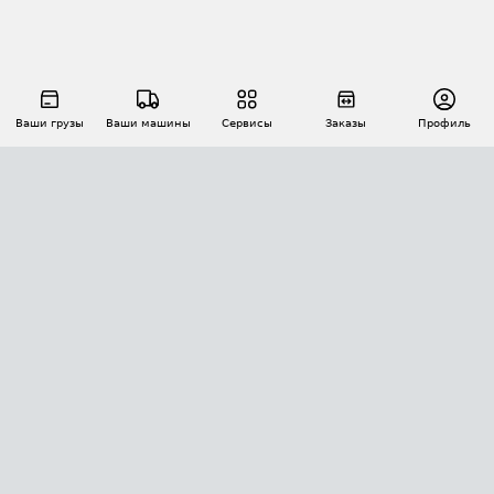
Ваши грузы
Ваши машины
Сервисы
Заказы
Профиль
АВТОМАТИЗАЦИЯ ПЕРЕВОЗОК
Площадки
Заказы
Торги
Тендеры
АТИ-Доки
GPS-мониторинг
АТИ Мессенджер
Цепочки грузов
API ATI.SU
ПОЛЕЗНОЕ
Расчет расстояний
БЕЗОПАСНОСТЬ
Академия ATI.SU
ATI.SU о безопасности
Звезды ATI.SU на вашем сайте
КОНТАКТЫ И ТАРИФЫ