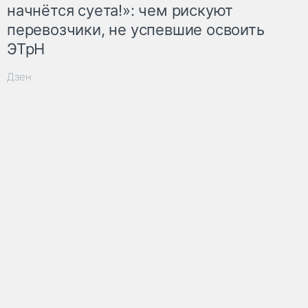
начнётся суета!»: чем рискуют
перевозчики, не успевшие освоить
ЭТрН
Дзен