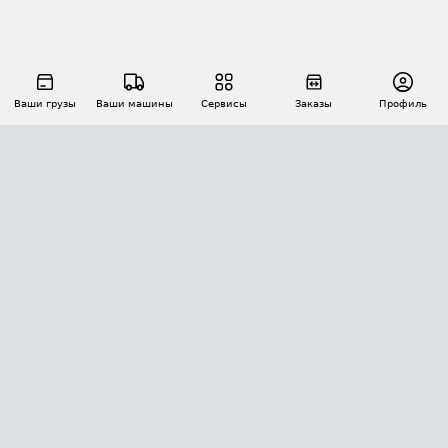
Ваши грузы
Ваши машины
Сервисы
Заказы
Профиль
АВТОМАТИЗАЦИЯ ПЕРЕВОЗОК
Площадки
Заказы
Торги
Тендеры
АТИ-Доки
GPS-мониторинг
АТИ Мессенджер
Цепочки грузов
API ATI.SU
ПОЛЕЗНОЕ
Расчет расстояний
БЕЗОПАСНОСТЬ
Академия ATI.SU
ATI.SU о безопасности
Звезды ATI.SU на вашем сайте
КОНТАКТЫ И ТАРИФЫ
Памятка по проверке контрагентов