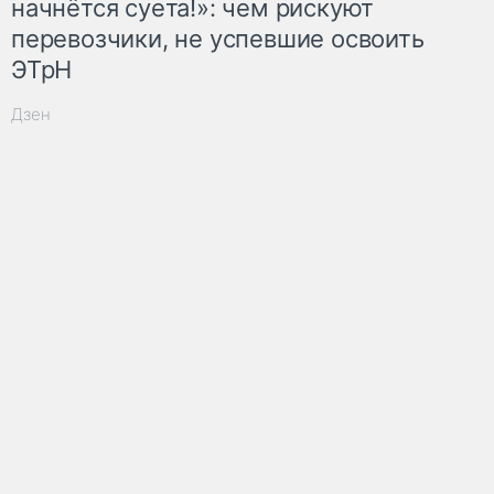
начнётся суета!»: чем рискуют
перевозчики, не успевшие освоить
ЭТрН
Дзен