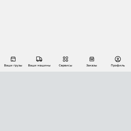
Ваши грузы
Ваши машины
Сервисы
Заказы
Профиль
АВТОМАТИЗАЦИЯ ПЕРЕВОЗОК
Площадки
Заказы
Торги
Тендеры
АТИ-Доки
GPS-мониторинг
АТИ Мессенджер
Цепочки грузов
API ATI.SU