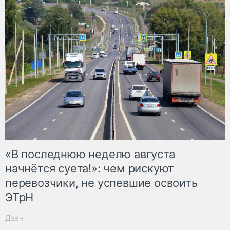
«В последнюю неделю августа
начнётся суета!»: чем рискуют
перевозчики, не успевшие освоить
ЭТрН
Дзен