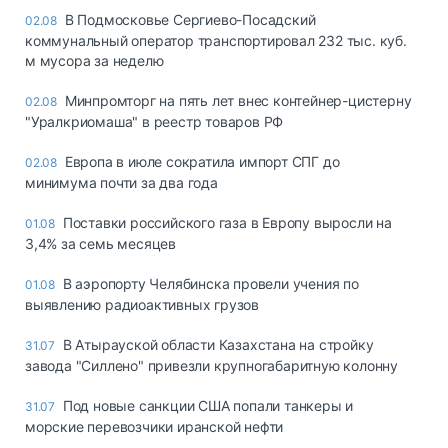
В Подмосковье Сергиево-Посадский
02.08
коммунальный оператор транспортировал 232 тыс. куб.
м мусора за неделю
Минпромторг на пять лет внес контейнер-цистерну
02.08
"Уралкриомаша" в реестр товаров РФ
Европа в июле сократила импорт СПГ до
02.08
минимума почти за два года
Поставки российского газа в Европу выросли на
01.08
3,4% за семь месяцев
В аэропорту Челябинска провели учения по
01.08
выявлению радиоактивных грузов
В Атырауской области Казахстана на стройку
31.07
завода "Силлено" привезли крупногабаритную колонну
Под новые санкции США попали танкеры и
31.07
морские перевозчики иранской нефти