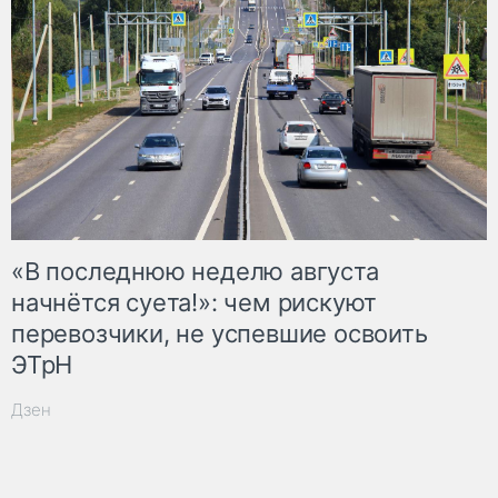
«В последнюю неделю августа
начнётся суета!»: чем рискуют
перевозчики, не успевшие освоить
ЭТрН
Дзен