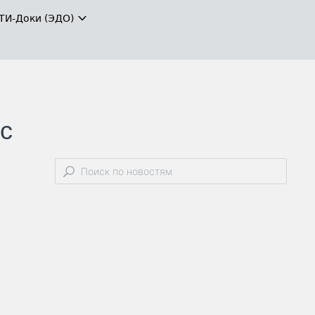
ТИ-Доки (ЭДО)
 с