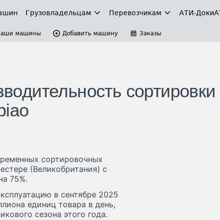
ашин
Грузовладельцам
Перевозчикам
АТИ-Доки
А
Ваши машины
Добавить машину
Заказы
изводительность сортировки
biao
овременных сортировочных
честере (Великобритания) с
на 75%.
ксплуатацию в сентябре 2025
ллиона единиц товара в день,
икового сезона этого года.