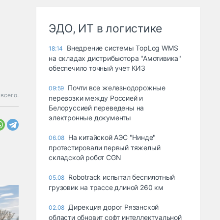
ЭДО, ИТ в логистике
Внедрение системы TopLog WMS
18:14
на складах дистрибьютора "Амотивика"
обеспечило точный учет КИЗ
Почти все железнодорожные
09:59
всего.
перевозки между Россией и
Белоруссией переведены на
электронные документы
На китайской АЭС "Нинде"
06.08
протестировали первый тяжелый
складской робот CGN
Robotrack испытал беспилотный
05.08
грузовик на трассе длиной 260 км
Дирекция дорог Рязанской
02.08
области обновит софт интеллектуальной