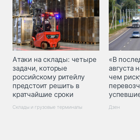
Атаки на склады: четыре
«В посл
задачи, которые
августа н
российскому ритейлу
чем рис
предстоит решить в
перевозч
кратчайшие сроки
успевшие
Склады и грузовые терминалы
Дзен