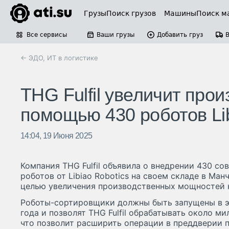
Грузы
Поиск грузов
Машины
Поиск м
Все сервисы
Ваши грузы
Добавить груз
← ЭДО, ИТ в логистике
THG Fulfil увеличит про
помощью 430 роботов Li
14:04, 19 Июня 2025
Компания THG Fulfil объявила о внедрении 430 с
роботов от Libiao Robotics на своем складе в Ман
целью увеличения производственных мощностей 
Роботы-сортировщики должны быть запущены в э
года и позволят THG Fulfil обрабатывать около ми
что позволит расширить операции в преддверии п