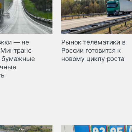
жки — не
Рынок телематики в
 Минтранс
России готовится к
л бумажные
новому циклу роста
очные
ты