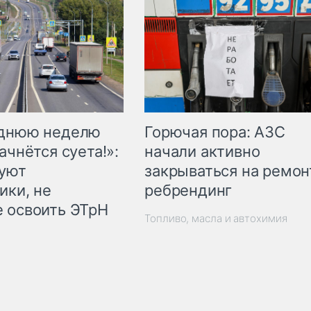
Горючая пора: АЗС
еднюю неделю
начали активно
ачнётся суета!»:
закрываться на ремон
куют
ребрендинг
ики, не
 освоить ЭТрН
Топливо, масла и автохимия