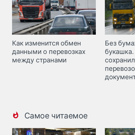
Как изменится обмен
Без бума
данными о перевозках
букашка.
между странами
сохрани
перевоз
докумен
Самое читаемое