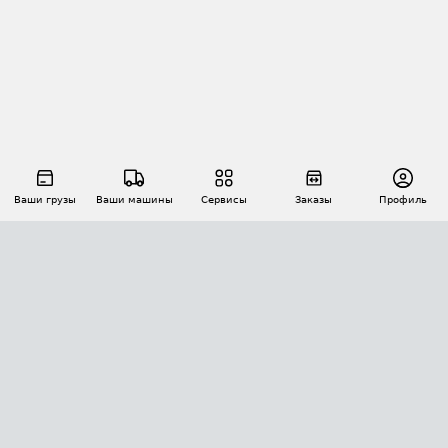
Ваши грузы
Ваши машины
Сервисы
Заказы
Профиль
АВТОМАТИЗАЦИЯ ПЕРЕВОЗОК
Площадки
Заказы
Торги
Тендеры
АТИ-Доки
GPS-мониторинг
АТИ Мессенджер
Цепочки грузов
API ATI.SU
ПОЛЕЗНОЕ