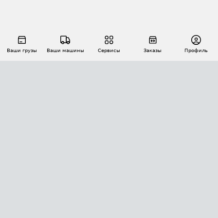
Ваши грузы
Ваши машины
Сервисы
Заказы
Профиль
АВТОМАТИЗАЦИЯ ПЕРЕВОЗОК
Площадки
Заказы
Торги
Тендеры
АТИ-Доки
GPS-мониторинг
АТИ Мессенджер
Цепочки грузов
API ATI.SU
ПОЛЕЗНОЕ
Расчет расстояний
БЕЗОПАСНОСТЬ
Академия ATI.SU
ATI.SU о безопасности
Звезды ATI.SU на вашем сайте
КОНТАКТЫ И ТАРИФЫ
Памятка по проверке контрагентов