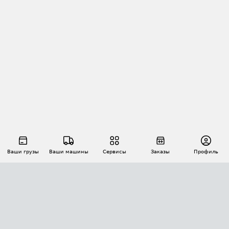
Ваши грузы
Ваши машины
Сервисы
Заказы
Профиль
АВТОМАТИЗАЦИЯ ПЕРЕВОЗОК
Площадки
Заказы
Торги
Тендеры
АТИ-Доки