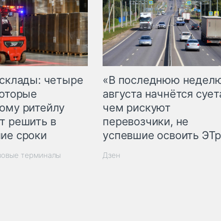
 склады: четыре
«В последнюю недел
которые
августа начнётся суета
ому ритейлу
чем рискуют
т решить в
перевозчики, не
ие сроки
успевшие освоить ЭТ
зовые терминалы
Дзен