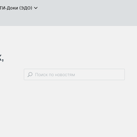
ТИ-Доки (ЭДО)
,