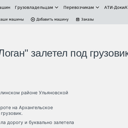
ашин
Грузовладельцам
Перевозчикам
АТИ-Доки
А
Ваши машины
Добавить машину
Заказы
Логан" залетел под грузовик
линском районе Ульяновской
ороте на Архангельское
 грузовик.
ла дорогу и буквально залетела