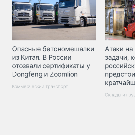
Опасные бетономешалки
Атаки на
из Китая. В России
задачи, 
отозвали сертификаты у
российск
Dongfeng и Zoomlion
предстои
кратчайш
Коммерческий транспорт
Склады и гру