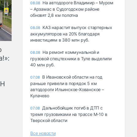
На автодороге Владимир – Муром
08.08
– Арзамас в Судогодском районе
обновят 2,8 км полотна
КАЗ нарастит выпуск стартерных
08.08
аккумуляторов на 20% благодаря
инвестициям в 380 млн руб.
ю
На ремонт коммунальной и
08.08
!»:
грузовой спецтехники в Туле выделили
40 млн руб.
В Ивановской области на год
07.08
рН
раньше привели в порядок 5 км
автодороги Ильинское-Хованское –
Кулачево
Дальнобойщик погиб в ДТП с
07.08
тремя грузовиками на трассе М-10 в
Тверской области
Все новости