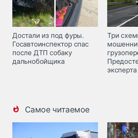
Три схе
Достали из под фуры.
мошенни
Госавтоинспектор спас
грузопер
после ДТП собаку
Предост
дальнобойщика
эксперта
Самое читаемое