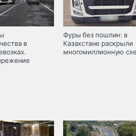
мы
Фуры без пошлин: в
чества в
Казахстане раскрыли
евозках.
многомиллионную сх
ережение