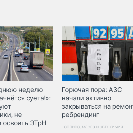
Горючая пора: АЗС
еднюю неделю
начали активно
ачнётся суета!»:
закрываться на ремон
куют
ребрендинг
ики, не
 освоить ЭТрН
Топливо, масла и автохимия