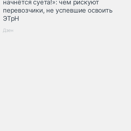
начнётся суета!»: чем рискуют
перевозчики, не успевшие освоить
ЭТрН
Дзен