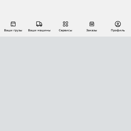
Ваши грузы
Ваши машины
Сервисы
Заказы
Профиль
АВТОМАТИЗАЦИЯ ПЕРЕВОЗОК
Площадки
Заказы
Торги
Тендеры
АТИ-Доки
GPS-мониторинг
АТИ Мессенджер
Цепочки грузов
API ATI.SU
ПОЛЕЗНОЕ
Расчет расстояний
БЕЗОПАСНОСТЬ
Академия ATI.SU
ATI.SU о безопасности
Звезды ATI.SU на вашем сайте
КОНТАКТЫ И ТАРИФЫ
Памятка по проверке контрагентов