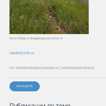
Фото УМВД по Владимирской области
vladimir.mk.ru
дтп
перевернувшийся грузовик
м-7
владимирская область
ОБСУДИТЬ
Публикации по теме