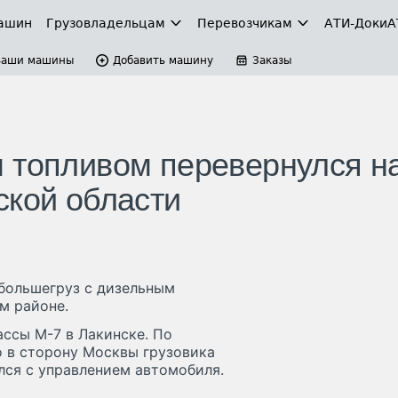
ашин
Грузовладельцам
Перевозчикам
АТИ-Доки
А
Ваши машины
Добавить машину
Заказы
 топливом перевернулся н
ской области
большегруз с дизельным
м районе.
ассы М-7 в Лакинске. По
 в сторону Москвы грузовика
ился с управлением автомобиля.