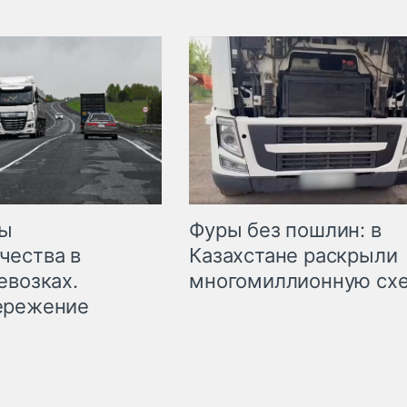
мы
Фуры без пошлин: в
чества в
Казахстане раскрыли
евозках.
многомиллионную сх
ережение