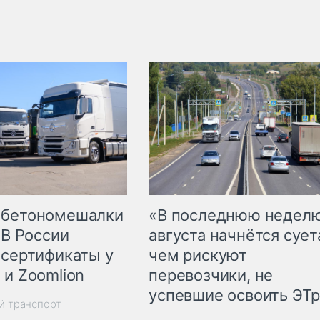
 бетономешалки
«В последнюю недел
 В России
августа начнётся суета
 сертификаты у
чем рискуют
 и Zoomlion
перевозчики, не
успевшие освоить ЭТ
й транспорт