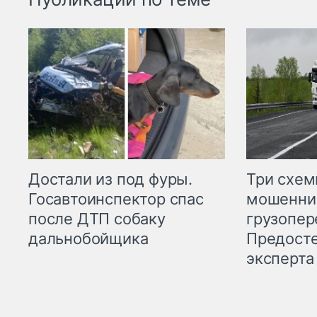
Три схе
Достали из под фуры.
мошенни
Госавтоинспектор спас
грузопер
после ДТП собаку
Предост
дальнобойщика
эксперта