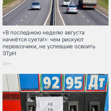
«В последнюю неделю августа
начнётся суета!»: чем рискуют
перевозчики, не успевшие освоить
ЭТрН
Дзен