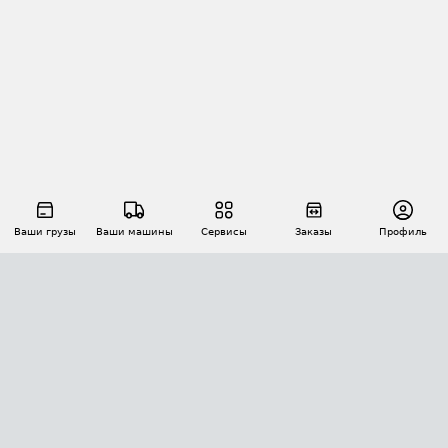
Ваши грузы
Ваши машины
Сервисы
Заказы
Профиль
АВТОМАТИЗАЦИЯ ПЕРЕВОЗОК
Площадки
Заказы
Торги
Тендеры
АТИ-Доки
GPS-мониторинг
АТИ Мессенджер
Цепочки грузов
API ATI.SU